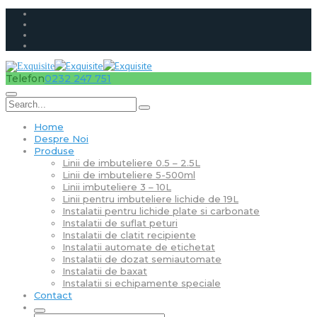
Telefon
0232 247 751
Home
Despre Noi
Produse
Linii de imbuteliere 0.5 – 2.5L
Linii de imbuteliere 5-500ml
Linii imbuteliere 3 – 10L
Linii pentru imbuteliere lichide de 19L
Instalatii pentru lichide plate si carbonate
Instalatii de suflat peturi
Instalatii de clatit recipiente
Instalatii automate de etichetat
Instalatii de dozat semiautomate
Instalatii de baxat
Instalatii si echipamente speciale
Contact