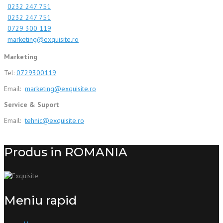
0232 247 751
0232 247 751
0729 300 119
marketing@exquisite.ro
Marketing
Tel:
0729300119
Email:
marketing@exquisite.ro
Service & Suport
Email:
tehnic@exquisite.ro
Produs in ROMANIA
Meniu rapid