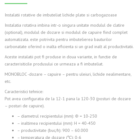
Instalatii rotative de imbuteliat lichide plate si carbogazoase
Instalatia rotativa imbina intr-o singura unitate modulul de clatire
(optional), modulul de dozare si modulul de capuire fiind complet
automatizata. este potrivita pentru imbutelierea bauturilor
carbonatate oferind o inalta eficienta si un grad inalt al productivitatii.
Aceste instalatii pot fi produse in doua variante, in functie de
caracterisiticile produsului ce urmeaza a fi imbuteliat.
MONOBLOC -dozare – capuire – pentru uleiuri, lichide nealimentare,
etc.
Caracteristici tehnice:
Pot avea configuratia de la 12-1 pana la 120-30 (posturi de dozare
– posturi de capuire).
– diametrul recipientului (mm): Ф = 10-250
– inaltimea recipientului (mm): H = 40-450
– productivitate (buc/h): 900 – 60.000
– temperatura de dozare (℃): 0-6