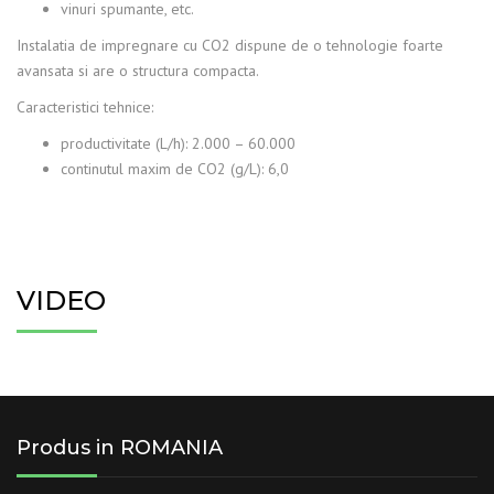
vinuri spumante, etc.
Instalatia de impregnare cu CO2 dispune de o tehnologie foarte
avansata si are o structura compacta.
Caracteristici tehnice:
productivitate (L/h): 2.000 – 60.000
continutul maxim de CO2 (g/L): 6,0
VIDEO
Produs in ROMANIA