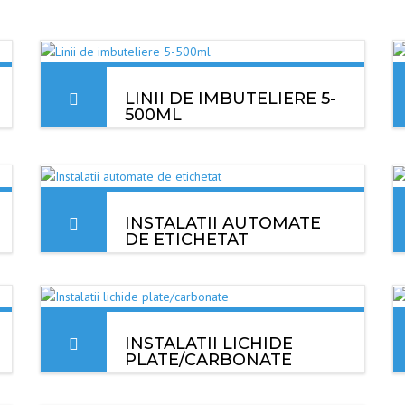
 PENTRU LICHIDE
CARBONATE
 DE SUFLAT PETURI
LINII DE IMBUTELIERE 5-
500ML
DE CLATIT
Liniile Exquisite destinate imbutelierii volumelor
E
mici cuprinse in gama 5-500ml se bazeaza pe
principiul de dozare volumetrica pentru a asigura
I AUTOMATE DE
precizia cantitatii de lichid dozat.
INSTALATII AUTOMATE
DE ETICHETAT
MAI MULT
Instalatiile de etichetat Exquisite sunt concepute
 DE DOZAT
pentru a eticheta diverse recipiente (cilindrice
MATE
sau rectangulare), obiecte, pungi, cutii, caserole,
borcane, recipiente P.E.T., recipient din sticla, etc.
 DE BAXAT
INSTALATII LICHIDE
PLATE/CARBONATE
MAI MULT
 SI ECHIPAMENTE
Instalatiile marca Exquisite imbina intr-o singura