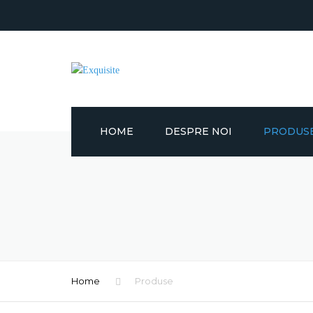
HOME
DESPRE NOI
PRODUS
LINII DE IM
LINII DE I
LINII IMBUT
LINII PENT
Home
Produse
LICHIDE DE 