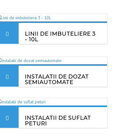
LINII DE IMBUTELIERE 3
- 10L
Liniile Exquisite pentru volume mari sunt
destinate producatorilor ce imbuteliaza apa plata,
lichid de spalare parbriz, solventi, alcool, vin,
sapun lichid, uleiuri, detergenti, sucuri
necarbonatate, etc.
INSTALATII DE DOZAT
SEMIAUTOMATE
MAI MULT
Dedicate productivitatilor de pana in 500 de
recipienti pe ora, acest tip de instalatii este ideal
pentru activitati mai mici atat in industria
alimentara cat si in industria chimica sau
INSTALATII DE SUFLAT
farmaceutica.
PETURI
Instalatia de suflat PET-uri marca Exquisite este
special conceputa pentru a putea produce