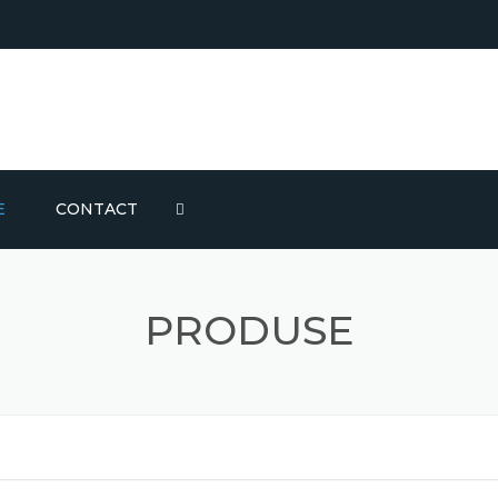
E
CONTACT
BUTELIERE 0.5 – 2.5L
PRODUSE
MBUTELIERE 5-500ML
ELIERE 3 – 10L
RU IMBUTELIERE
19L