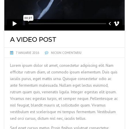
A VIDEO POST
7 IANUARIE 2016
NICIUN COMENTARIU
Lorem ipsum dolor sit amet, consectetur adipiscing elit. Nam
efficitur rutrum diam, ut commodo ipsum elementum. Duis quis
iaculis purus, eget mattis urna. Quisque consectetur odio ac
ante fermentum malesuada. Nullam eget lectus euismod,
rutrum quam quis, venenatis ligula. Integer egestas elit ipsum.
Vivamus nec egestas turpis, et semper neque. Pellentesque ac
nisl feugiat, blandit mauris ut, sollicitudin quam. Vivamus
vestibulum est scelerisque mi tempus fermentum. Vestibulum
sed orci cursus, dictum nisl nec, iaculis tellus.
Sed eget cursus metus. Proin finibus volutpat consectetur.