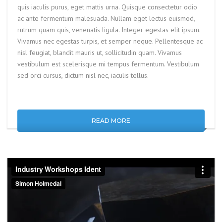
quis iaculis purus, eget mattis urna. Quisque consectetur odio
ac ante fermentum malesuada. Nullam eget lectus euismod,
rutrum quam quis, venenatis ligula. Integer egestas elit ipsum.
Vivamus nec egestas turpis, et semper neque. Pellentesque ac
nisl feugiat, blandit mauris ut, sollicitudin quam. Vivamus
vestibulum est scelerisque mi tempus fermentum. Vestibulum
sed orci cursus, dictum nisl nec, iaculis tellus.
READ MORE