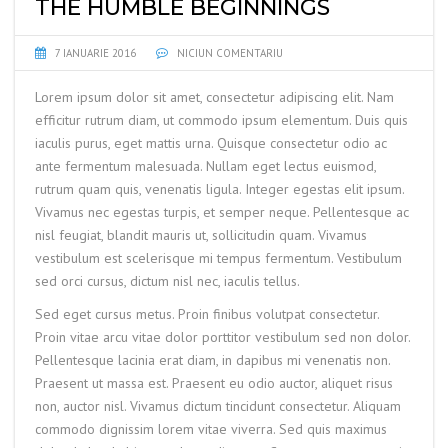
THE HUMBLE BEGINNINGS
7 IANUARIE 2016
NICIUN COMENTARIU
Lorem ipsum dolor sit amet, consectetur adipiscing elit. Nam
efficitur rutrum diam, ut commodo ipsum elementum. Duis quis
iaculis purus, eget mattis urna. Quisque consectetur odio ac
ante fermentum malesuada. Nullam eget lectus euismod,
rutrum quam quis, venenatis ligula. Integer egestas elit ipsum.
Vivamus nec egestas turpis, et semper neque. Pellentesque ac
nisl feugiat, blandit mauris ut, sollicitudin quam. Vivamus
vestibulum est scelerisque mi tempus fermentum. Vestibulum
sed orci cursus, dictum nisl nec, iaculis tellus.
Sed eget cursus metus. Proin finibus volutpat consectetur.
Proin vitae arcu vitae dolor porttitor vestibulum sed non dolor.
Pellentesque lacinia erat diam, in dapibus mi venenatis non.
Praesent ut massa est. Praesent eu odio auctor, aliquet risus
non, auctor nisl. Vivamus dictum tincidunt consectetur. Aliquam
commodo dignissim lorem vitae viverra. Sed quis maximus